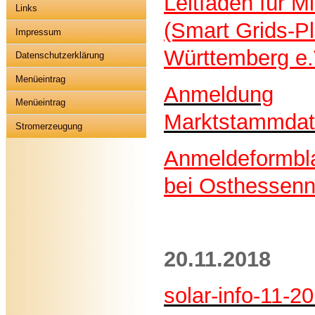
Leitfaden für M
Links
(Smart Grids-P
Impressum
Württemberg e.
Datenschutzerklärung
Menüeintrag
Anmeldung
Menüeintrag
Marktstammdate
Stromerzeugung
Anmeldeformbla
bei Osthessenn
20.11.2018
solar-info-11-2