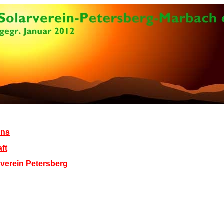
ins
ft
rverein Petersberg