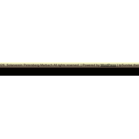
026. Solarverein Petersberg-Marbach All rights reserved. | Powered by
WordPress
| tpSunrise th