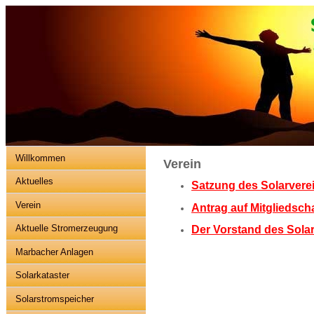
Willkommen
Verein
Aktuelles
Satzung des Solarvere
Verein
Antrag auf Mitgliedscha
Aktuelle Stromerzeugung
Der Vorstand des Sola
Marbacher Anlagen
Solarkataster
Solarstromspeicher